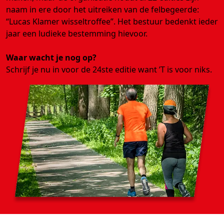
naam in ere door het uitreiken van de felbegeerde:
“Lucas Klamer wisseltroffee”. Het bestuur bedenkt ieder
jaar een ludieke bestemming hievoor.
Waar wacht je nog op?
Schrijf je nu in voor de 24ste editie want ’T is voor niks.